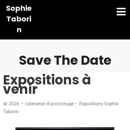
Sophie
Tabori
n
Save The Date
Expositions à
venir
📅 2026 — calendrier d’accrochage – Expositions Sophie
Taborin